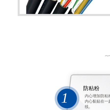
~
防粘粉
1
内心增加防粘
内心黏贴在一
线。