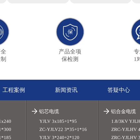
齐全
产品全项
专
定制
保检测
1
工程案例
新闻资讯
答疑中心
铝芯电缆
铝合金电缆
1x240
YJLV 3x185+1*95
1.8/3KV YJL
1*300
ZC-YJLV22 3*35+1*16
ZRC-YJLHV 4
1*185
YJLV 3*240+2*120
ZRC-YJLHV 3