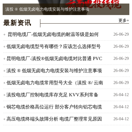
详
详
详
滇投 ® 低烟无卤电力电缆安装与维护注意事项
情
情
情
更多+
最新资讯
昆明电缆厂-低烟无卤电缆的耐温等级是如何
26-06-29
+
划分的
低烟无卤电缆型号有哪些？应该怎么选择型号
26-06-29
+
规格？
昆明电缆厂-滇投®低烟无卤电缆对比普通 PVC
26-06-29
+
电缆核心优势
滇投 ® 低烟无卤电力电缆安装与维护注意事项
26-06-29
+
低烟无卤电力电缆常用型号大全（滇投 ®/ 云南
26-06-29
+
电投线缆・昆明电缆厂标准型号）
滇投电缆厂控制电缆库存充足 KVV系列常备
26-04-12
+
铜芯电缆价格高位运行 部分客户转向铝芯电缆
26-04-12
+
高压电缆终端头故障分析 电缆厂整理常见原因
26-04-12
+