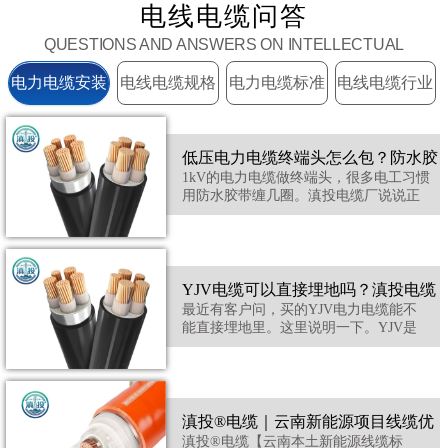
电线电缆问答
QUESTIONS AND ANSWERS ON INTELLECTUAL
PROPERTY
电力电缆安装
电线电缆规格
电力电缆标准
电线电缆行业
答疑
答疑
答疑
答疑
低压电力电缆终端头怎么包？防水胶
1kV的电力电缆做终端头，很多电工习惯
用防水胶带缠几圈。滇投电缆厂说说正
带够吗
规做法。低压电缆头可以用热缩管或冷
缩管，比单纯缠胶带可靠。热缩管套在
电缆芯线上，用火烤收缩，形成一层紧
密的绝缘。冷缩管更方便，抽掉支撑条
就能自动收缩，不用动火。如果临时用
YJV电缆可以直接埋地吗？滇投电缆
防水胶带，要先用PVC胶带包几层做绝
最近有客户问，买的YJV电力电缆能不
缘，外面再缠防水胶带。...
能直接埋地里。这里说明一下。YJV是
厂回复
交联聚乙烯绝缘聚氯乙烯护套电缆，护
套有一定防水性，但直接埋地建议选
YJV22型号。带"22"的是钢带铠装型，外
面多了一层钢带保护，埋地时不怕土壤
压力和石块挤压。如果已经买了普通
滇投®电缆｜云南新能源项目线缆优
YJV要埋地，得穿保护管，比如PVC管或
滇投®电缆【云南本土新能源线缆标