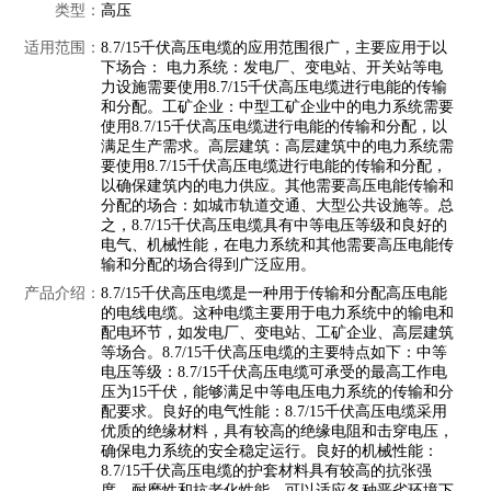
类型：
高压
适用范围：
8.7/15千伏高压电缆的应用范围很广，主要应用于以
下场合： 电力系统：发电厂、变电站、开关站等电
力设施需要使用8.7/15千伏高压电缆进行电能的传输
和分配。工矿企业：中型工矿企业中的电力系统需要
使用8.7/15千伏高压电缆进行电能的传输和分配，以
满足生产需求。高层建筑：高层建筑中的电力系统需
要使用8.7/15千伏高压电缆进行电能的传输和分配，
以确保建筑内的电力供应。其他需要高压电能传输和
分配的场合：如城市轨道交通、大型公共设施等。总
之，8.7/15千伏高压电缆具有中等电压等级和良好的
电气、机械性能，在电力系统和其他需要高压电能传
输和分配的场合得到广泛应用。
产品介绍：
8.7/15千伏高压电缆是一种用于传输和分配高压电能
的电线电缆。这种电缆主要用于电力系统中的输电和
配电环节，如发电厂、变电站、工矿企业、高层建筑
等场合。8.7/15千伏高压电缆的主要特点如下：中等
电压等级：8.7/15千伏高压电缆可承受的最高工作电
压为15千伏，能够满足中等电压电力系统的传输和分
配要求。良好的电气性能：8.7/15千伏高压电缆采用
优质的绝缘材料，具有较高的绝缘电阻和击穿电压，
确保电力系统的安全稳定运行。良好的机械性能：
8.7/15千伏高压电缆的护套材料具有较高的抗张强
度、耐磨性和抗老化性能，可以适应各种恶劣环境下