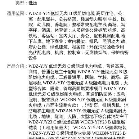
类型：
低压
适用范围：
WDZB-YJY低烟无卤 B 级阻燃电缆 高层住宅、公
寓：配电竖井、公共桥架、楼层动力照明 学校、医
院、幼儿园、养老院：整楼常规配电主线 商场、写
字楼、酒店、体育馆：人员密集公建标配 机场、高
铁站、客运站：室内大厅、办公、配套机房配电 地
下车库、地下商业：室内桥架、排风、照明动力 政
府办公楼、绿色建筑、档案馆：环保消防验收专用
光伏配电房、机房、控制室：无腐蚀烟气，保护精密
设备
产品介绍：
WDZ-YJY 低烟无卤 C 级阻燃电力电缆，普通高层、
商铺、普通公建主干配电 WDZB-YJY 低烟无卤 B 级
阻燃电力电缆，工程最通用，医院、学校、商场、高
层标配 WDZA-YJY 低烟无卤 A 级阻燃电力电缆，大
型综合体、隧道、管廊高阻燃要求项目 WDZN-YJY
低烟无卤 C 级阻燃耐火电缆，普通消防回路：应急
照明、报警线路 WDZBN-YJY 低烟无卤 B 级阻燃耐
火电缆（市面主流耐火款），消防泵、排烟风机、消
防电梯主电缆 WDZAN-YJY 低烟无卤 A 级阻燃耐火
电缆，地铁、隧道、人防、大型地下综合体消防主干
WDZ-YJY23 C 级阻燃铠装 WDZB-YJY23 B 级阻燃
铠装（工程用量最大） WDZA-YJY23 A 级阻燃铠装
WDZN-YJY23 C 级阻燃耐火铠装 WDZBN-YJY23 B
级阻燃耐火铠装 WDZAN-YJY23 A 级阻燃耐火铠装