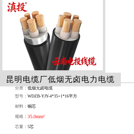
昆明电缆厂低烟无卤电力电缆
分类：
低烟无卤电缆
型号：
WDZB-YJY-4*35+1*16平方
材料：
铜芯
35.0mm²
规格：
芯量：
5芯