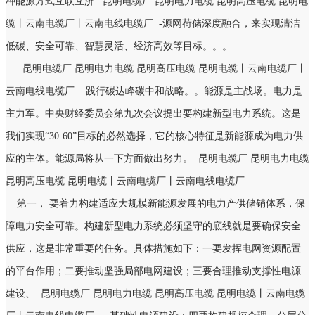
种能源方式互联互济.
昆明电缆厂 昆明电力电缆 昆明高压电缆 昆明电
缆丨云南电缆厂丨云南电线电缆厂
-源网荷储深度融合，来实现清洁
低碳、安全可靠、智慧灵活、经济高效等目标。。。
昆明电缆厂 昆明电力电缆 昆明高压电缆 昆明电缆丨云南电缆厂丨
云南电线电缆厂
践行碳达峰碳中和战略。。能源是主战场。电力是
主力军。中央财经委员会第九次会议提出要构建新型电力系统。这是
我们实现“30·60”目标的必然选择，它的核心特征是新能源成为电力供
应的主体。能源局将从一下方面做出努力。
昆明电缆厂 昆明电力电缆
昆明高压电缆 昆明电缆丨云南电缆厂丨云南电线电缆厂
第一， 要着力构建适应大规模新能源发展的电力产供储销体系，保
障电力安全可靠。构建新型电力系统必须坚守的底线就是要确保安全
供应，这是非常重要的任务。具体措施如下：一要发挥电网资源配置
的平台作用；二要推动坚强局部电网建设；三要合理推动支撑性电源
建设、
昆明电缆厂 昆明电力电缆 昆明高压电缆 昆明电缆丨云南电缆