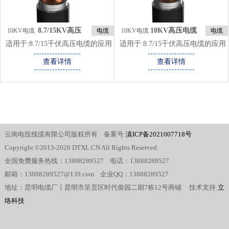
220kV甚至更高，能够实现远距
建筑：昆明高压电缆厂，高层建筑
离、大容量的电能传输。 特殊场
中的电力系统需要使用8.7/15千伏
所供电
高压电缆进行电能的传输和分配，
8.7/15KV高压
10KV高压电缆
10KV电缆
电缆
10KV电缆
电缆
以确保建筑内的电力供应。其他需
铜芯电缆
类
类
适用于:
8.7/15千伏高压电缆的应用
适用于:
8.7/15千伏高压电缆的应用
要高压电能传输和分配的场，
范围很广，主要应用于以下场合：
范围很广，主要应用于以下场合：
8.7/15千伏高压电缆具有中等电压
查看详情
查看详情
电力系统：发电厂、变电站、开关
电力系统：发电厂、变电站、开关
等级和良好的电气、机械性能，在
站等电力设施需要使用8.7/15千伏
站等电力设施需要使用8.7/15千伏
电力系统和其他需要高压电能传输
高压电缆进行电能的传输和分配。
高压电缆进行电能的传输和分配。
和分配的场合得到广泛应用。昆明
工矿企业：中型工矿企业中的电力
工矿企业：中型工矿企业中的电力
高压电缆厂，
系统需要使用8.7/15千伏高压电缆
系统需要使用8.7/15千伏高压电缆
进行电能的传输和分配，以满足生
进行电能的传输和分配，以满足生
产需求。高层建筑：高层建筑中的
产需求。高层建筑：高层建筑中的
云南电投线缆有限公司版权所有 备案号:
滇ICP备2021007718号
电力系统需要使用8.7/15千伏高压
电力系统需要使用8.7/15千伏高压
电缆进行电能的传输和分配，以确
电缆进行电能的传输和分配，以确
Copyright ©2013-2026 DTXL.CN All Rights Reserved.
保建筑内的电力供应。其他需要高
保建筑内的电力供应。其他需要高
全国免费服务热线：13888289527 电话：13888289527
压电能传输和分配的场合：如城市
压电能传输和分配的场合：如城市
邮箱：13888289527@139.com 企业QQ：13888289527
轨道交通、大型公共设施等。总
轨道交通、大型公共设施等。总
之，8.7/15千伏高压电缆具有中等
之，8.7/15千伏高压电缆具有中等
地址：昆明电缆厂丨昆明市呈贡区时代俊园二期7栋12号商铺 技术支持:
立
电压等级和良好的电气、机械性
电压等级和良好的电气、机械性
络科技
能，在电力系统和其他需要高压电
能，在电力系统和其他需要高压电
能传输和分配的场合得到广泛应
能传输和分配的场合得到广泛应
用。
用。