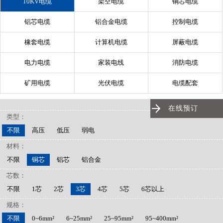
10KV电缆
架空电缆
铜芯电缆
铝芯电缆
铝合金电缆
控制电缆
橡套电缆
计算机电缆
屏蔽电缆
电力电缆
家装电线
消防电缆
矿用电缆
光伏电缆
电缆配套
在线预订
类型：
不限
高压
低压
弱电
材料：
不限
铜芯
铝芯
铝合金
芯数：
不限
1芯
2芯
3芯
4芯
5芯
6芯以上
规格：
不限
0~6mm²
6~25mm²
25~95mm²
95~400mm²