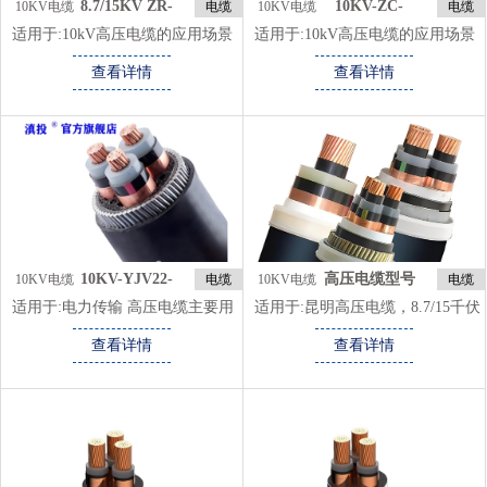
8.7/15KV ZR-
10KV-ZC-
10KV电缆
电缆
10KV电缆
电缆
YJV22
YJV22 240
类
类
适用于:
10kV高压电缆的应用场景
适用于:
10kV高压电缆的应用场景
城市配电网 用于城市中压配电网
城市配电网 用于城市中压配电网
查看详情
查看详情
络，将电能从变电站传输到配电变
络，将电能从变电站传输到配电变
压器，再分配给用户。 常见敷设
压器，再分配给用户。 常见敷设
方式为地下敷设，避免对城市景观
方式为地下敷设，避免对城市景观
和交通的影响。 工业区 为工厂和
和交通的影响。 工业区 为工厂和
工业园区的设备提供电力，确保生
工业园区的设备提供电力，确保生
产过程的稳定供电。 适用于地下
产过程的稳定供电。 适用于地下
敷设或架空敷设，具体方式视工业
敷设或架空敷设，具体方式视工业
区的规划而定。
区的规划而定。
10KV-YJV22-
高压电缆型号
10KV电缆
电缆
10KV电缆
电缆
3*300
规格
类
类
适用于:
电力传输 高压电缆主要用
适用于:
昆明高压电缆，8.7/15千伏
于城市电网、工业区、变电站等场
高压电缆的应用范围很广，主要应
查看详情
查看详情
所的电力传输。在城市电网中，高
用于以下场合： 电力系统：发电
压电缆可以将发电厂产生的电能安
厂、变电站、开关站等电力设施需
全、高效地传输到各个变电站，再
要使用8.7/15千伏高压电缆进行电
经过降压后分配给用户。例如，在
能的传输和分配。工矿企业：中型
一些大型城市的地下电缆网络中，
工矿企业中的电力系统需要使用
高压电缆被广泛应用于高压输电线
8.7/15千伏高压电缆进行电能的传
路，其电压等级可能达到110kV、
输和分配，以满足生产需求。高层