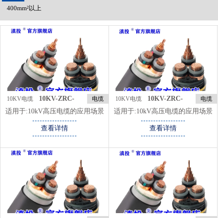
400mm²以上
10KV-ZRC-
10KV-ZRC-
10KV电缆
电缆
10KV电缆
电缆
YJV22-3*120
YJV22-3*150
类
类
适用于:
10kV高压电缆的应用场景
适用于:
10kV高压电缆的应用场景
城市配电网 用于城市中压配电网
城市配电网 用于城市中压配电网
查看详情
查看详情
络，将电能从变电站传输到配电变
络，将电能从变电站传输到配电变
压器，再分配给用户。 常见敷设
压器，再分配给用户。 常见敷设
方式为地下敷设，避免对城市景观
方式为地下敷设，避免对城市景观
和交通的影响。 工业区 为工厂和
和交通的影响。 工业区 为工厂和
工业园区的设备提供电力，确保生
工业园区的设备提供电力，确保生
产过程的稳定供电。 适用于地下
产过程的稳定供电。 适用于地下
敷设或架空敷设，具体方式视工业
敷设或架空敷设，具体方式视工业
区的规划而定。
区的规划而定。