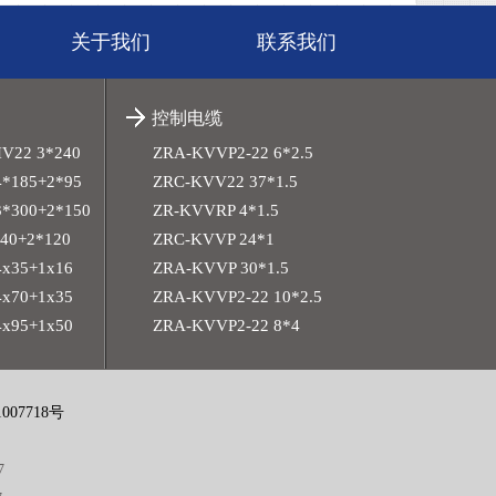
关于我们
联系我们
控制电缆
HV22 3*240
ZRA-KVVP2-22 6*2.5
*185+2*95
ZRC-KVV22 37*1.5
*300+2*150
ZR-KVVRP 4*1.5
40+2*120
ZRC-KVVP 24*1
x35+1x16
ZRA-KVVP 30*1.5
x70+1x35
ZRA-KVVP2-22 10*2.5
x95+1x50
ZRA-KVVP2-22 8*4
007718号
7