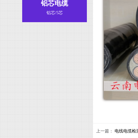
铝芯电缆
铝芯/5芯
上一篇：
电线电缆检