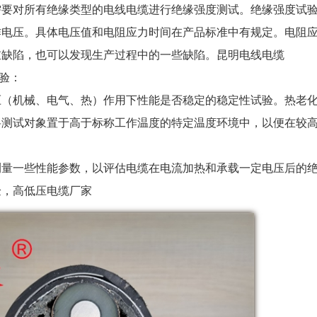
需要对所有绝缘类型的电线电缆进行绝缘强度测试。绝缘强度试
作电压。具体电压值和电阻应力时间在产品标准中有规定。电阻
重缺陷，也可以发现生产过程中的一些缺陷。昆明电线电缆
试验：
压（机械、电气、热）作用下性能是否稳定的稳定性试验。热老
将测试对象置于高于标称工作温度的特定温度环境中，以便在较
测量一些性能参数，以评估电缆在电流加热和承载一定电压后的
验，高低压电缆厂家