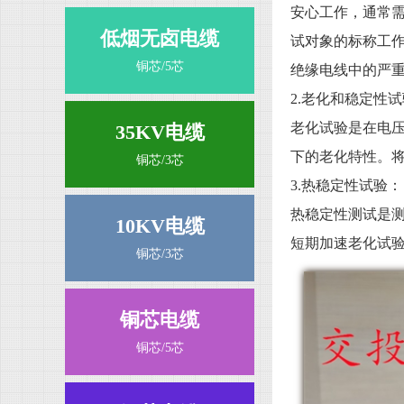
安心工作，通常
低烟无卤电缆
试对象的标称工
铜芯/5芯
绝缘电线中的严
2.老化和稳定性
老化试验是在电
35KV电缆
下的老化特性。
铜芯/3芯
3.热稳定性试验：
热稳定性测试是
10KV电缆
短期加速老化试
铜芯/3芯
铜芯电缆
铜芯/5芯