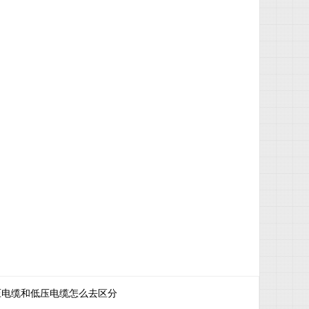
压电缆和低压电缆怎么去区分