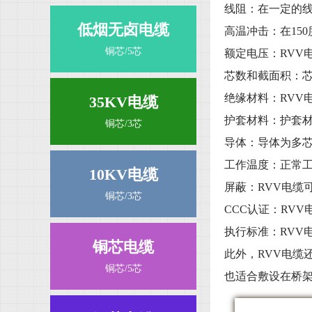
线阻：在一定的
低烟无卤电缆
高温冲击：在
150
铜芯/5芯
额定电压：
RVV
芯数和截面积：
绝缘材料：
RVV
35KV电缆
护套材料：护套
铜芯/3芯
导体：导体为多
工作温度：正常
10KV电缆
屏蔽：
RVV
电缆
铜芯/3芯
CCC
认证：
RVV
执行标准：
RVV
铜芯电缆
此外，
RVV
电缆
铜芯/5芯
也适合敷设在桥