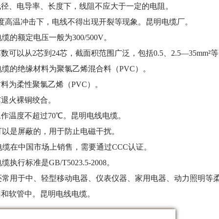
线径、电导率、长度下，线阻不应大于一定的电阻。
度高温冲击下，电线不得出现开裂等现象。昆明电缆厂。
电缆的额定电压一般为
300/500V
。
芯数可以从
2
芯到
24
芯，截面积范围广泛，包括
0.5
、
2.5
—
35mm
²
电缆的绝缘材料为聚氯乙烯混合料（
PVC
）。
材料为柔性聚氯乙烯（
PVC
）。
芯退火裸铜绞合。
工作温度不超过
70
℃。昆明电线电缆。
可以是屏蔽的，用于防止电磁干扰。
电缆在中国市场上销售，需要通过
CCC
认证。
电缆执行标准是
GB/T5023.5-2008
。
还常用于中、轻型移动电器、仪表仪器、家用电器、动力照明等
架和软管中。昆明电线电缆。