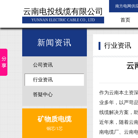
南方电网供
云南电投线缆有限公司
首页
YUNNAN ELECTRIC CABLE CO., LTD
新闻资讯
行业资讯
云
公司资讯
行业资讯
作为云南本土资深
答疑中心
业多年，以严苛
线缆解决方案，
矿物质电缆
近年来，随着云
铜芯/1芯
南电缆厂、云南电