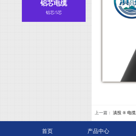
铝芯电缆
铝芯/5芯
上一篇：
滇投 ® 电
首页
产品中心