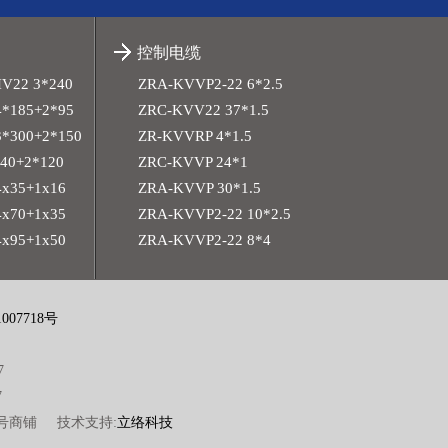
控制电缆
HV22 3*240
ZRA-KVVP2-22 6*2.5
*185+2*95
ZRC-KVV22 37*1.5
*300+2*150
ZR-KVVRP 4*1.5
40+2*120
ZRC-KVVP 24*1
x35+1x16
ZRA-KVVP 30*1.5
x70+1x35
ZRA-KVVP2-22 10*2.5
x95+1x50
ZRA-KVVP2-22 8*4
007718号
7
7
号商铺 技术支持:
立络科技