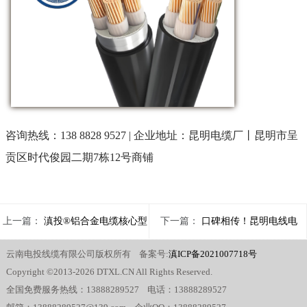
咨询热线：138 8828 9527
|
企业地址：
昆明电缆厂丨昆明市呈
贡区时代俊园二期
7栋12号商铺
上一篇：
滇投®铝合金电缆核心型
下一篇：
口碑相传！昆明电线电
云南电投线缆有限公司版权所有 备案号:
滇ICP备2021007718号
号及适用场景
缆厂滇投® 以品质服务赢得本地认
Copyright ©2013-2026 DTXL.CN All Rights Reserved.
全国免费服务热线：13888289527 电话：13888289527
可