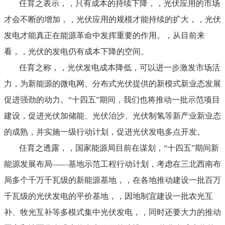
任育之表示，，只有成本的持续下降，，光伏应用的市场
才会不断的增加，，光伏应用的规模才能持续的扩大，，光伏
发电才能真正在能源革命中发挥重要的作用。，从目前来
看，，光伏的发电仍有成本下降的空间。
任育之称，，光伏发电成本降低，可以进一步激发市场活
力，为新能源的微电网、分布式光伏提供的新模式新业态发展
促进强劲的动力。“十四五”期间，我们也将推动一批示范项目
建设，促进光伏加储能、光伏治沙、光伏制氢等新产业新业态
的成熟，并实施一级行动计划，促进光伏发电多点开发。
任育之透露，，国家能源局目前在谋划，“十四五”期间新
能源发展布局——基地示范工程行动计划，考虑在三北西南布
局多个千万千瓦级的新能源基地，，在各地推动建设一批百万
千瓦级的光伏发电的平价基地，，因地制宜建设一批农光互
补、牧光互补等多模式集中光伏发电，，同时还要大力的推动