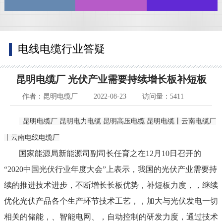
电线电缆行业答疑
昆明电缆厂 光伏产业需要持续增长板补短板
作者：昆明电缆厂
2022-08-23
访问量：5411
昆明电缆厂 昆明电力电缆 昆明高压电缆 昆明电缆丨云南电缆厂
丨云南电线电缆厂
国家能源局新能源司副司长任育之在12月10日召开的
“2020中国光伏行业年度大会”上表示，我国的光伏产业需要持
续的推进技术进步，不断增长长板优势，补短板力度，，继续
优化光伏产品各个生产环节技术工艺，，加大与光伏发电一切
相关的储能，、智能电网、，自动控制的研发力度，通过技术