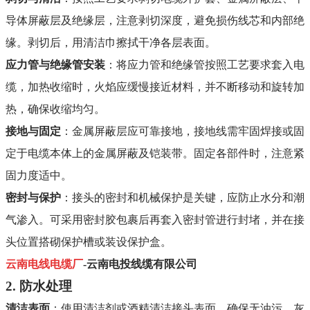
导体屏蔽层及绝缘层，注意剥切深度，避免损伤线芯和内部绝
缘。剥切后，用清洁巾擦拭干净各层表面
。
应力管与绝缘管安装
：将应力管和绝缘管按照工艺要求套入电
缆，加热收缩时，火焰应缓慢接近材料，并不断移动和旋转加
热，确保收缩均匀
。
接地与固定
：金属屏蔽层应可靠接地，接地线需牢固焊接或固
定于电缆本体上的金属屏蔽及铠装带。固定各部件时，注意紧
固力度适中
。
密封与保护
：接头的密封和机械保护是关键，应防止水分和潮
气渗入。可采用密封胶包裹后再套入密封管进行封堵，并在接
头位置搭砌保护槽或装设保护盒
。
云南电线电缆厂
-云南电投线缆有限公司
2. 防水处理
清洁表面
：使用清洁剂或酒精清洁接头表面，确保无油污、灰