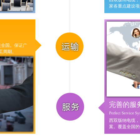
家各重点建设项
盖全国。保证广
工周期。
完善的服
Perfect Service S
西双版纳电缆，
案。覆盖全国的