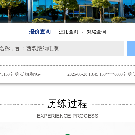
报价查询
适用查询
规格查询
/
/
名称
，如：西双版纳电缆
****5158 订购 矿物质NG-
2026-06-28 13:45 139****6688 订
***7575 订购高压 8.7/15KV YJV22
2026-06-28 13:43 139****5757 订购
历练过程
***7888 35KV ZRYJV22 3*300 500米
3*300 500米
2026-06-28 13:49 189****088
~~~~~~~~~~~
~~~~~~~~~~
EXPERIENCE PROCESS
138****9988 订购金属护套矿物质绝缘防