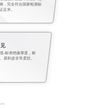
测，完全符合国家检测标
证足米。
得见
缆-标准绝缘厚度，耐
、易剥皮非常柔软。
~~