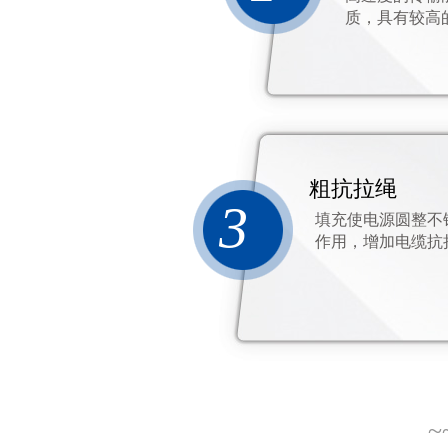
质，具有较高
粗抗拉绳
3
填充使电源圆整不
作用，增加电缆抗
~